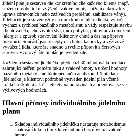
Jídelní plán je sestaven dle konkrétního cíle každého klienta (např.
snížení obsahu tuku, zvýšení svalové hmoty, snížení cukru v krvi,
úprava zdravotních nebo zažívacích problémů, stabilizace váhy).
Jídelníček je sestaven vždy na míru konkrétního klienta, výpočet
vychází z rychlosti bazálního metabolismu a vždy respektuje stavbu
klientova těla, jeho životní styl, míru pohybu, potravinová omezení
(alergie) a způsob stravování (klientovy chutě a čas na přípravu
pokrmů). Součástí jsou recepty na chutná kaloricky a výživově
vyvážená jídla, které lze snadno a rychle připravit z čerstvých
surovin. Vzorový jídelní plán je uveden zde.
Každému sestavení jídelníčku předchází 30 minutová konzultace
zahrnující měření poměru tuku a svalové hmoty a určení hodnoty
bazálního metabolismu bioimpedanční analýzou. Při předání
jídelníčku je klientovi podrobně vysvětlen jídelní plán včetně
krátkého školení jak číst etikety na potravinách a orientovat se ve
výživových hodnotách.
Hlavní přínosy individuálního jídelního
plánu
Skladba individuálního jídelníčku nastartuje metabolismus
spalování tuku a tím zdravé hubnutí bez úbytku svalové
hmoty