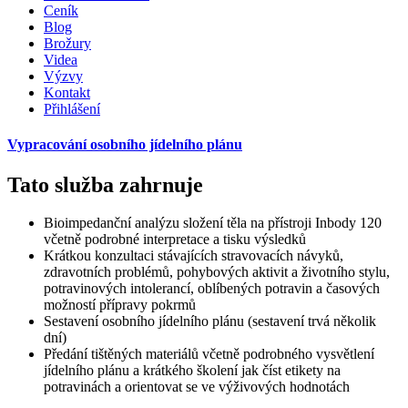
Ceník
Blog
Brožury
Videa
Výzvy
Kontakt
Přihlášení
Vypracování osobního jídelního plánu
Tato služba zahrnuje
Bioimpedanční analýzu složení těla na přístroji Inbody 120
včetně podrobné interpretace a tisku výsledků
Krátkou konzultaci stávajících stravovacích návyků,
zdravotních problémů, pohybových aktivit a životního stylu,
potravinových intolerancí, oblíbených potravin a časových
možností přípravy pokrmů
Sestavení osobního jídelního plánu (sestavení trvá několik
dní)
Předání tištěných materiálů včetně podrobného vysvětlení
jídelního plánu a krátkého školení jak číst etikety na
potravinách a orientovat se ve výživových hodnotách