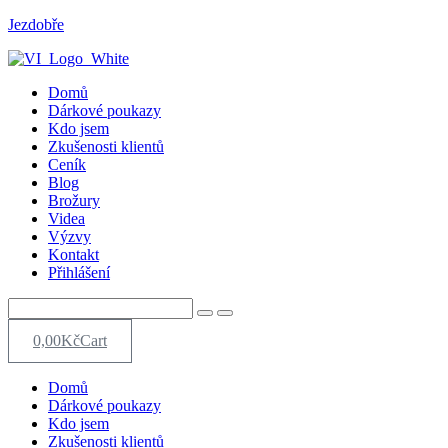
Jezdobře
Menu
Domů
Dárkové poukazy
Kdo jsem
Zkušenosti klientů
Ceník
Blog
Brožury
Videa
Výzvy
Kontakt
Přihlášení
0,00
Kč
Cart
Menu
Domů
Dárkové poukazy
Kdo jsem
Zkušenosti klientů