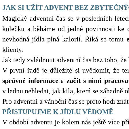
JAK SI UŽÍT ADVENT BEZ ZBYTEČNÝ
Magický adventní čas se v posledních letech
kolečku a běháme od jedné povinnosti ke 
nevhodná jídla plná kalorií. Říká se tomu
klienty.
Jak tedy zvládnout adventní čas bez toho, že 
V první řadě je důležité si uvědomit, že te
správné informace
a
začít s nimi pracova
v lednu nehledat, jak kila, která se záhadně o
Pro adventní a vánoční čas se proto hodí znát
PŘISTUPUJME K JÍDLU VĚDOMĚ
V období adventu je kolem nás ještě více pří