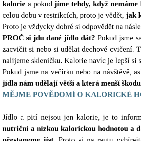
kalorie
a pokud
jíme tehdy, když nemáme 
celou dobu v restrikcích, proto je vědět,
jak 
Proto je vždycky dobré si odpovědět na násle
PROČ si jdu dané jídlo dát?
Pokud jsme sam
zacvičit si nebo si udělat dechové cvičení. 
nalijeme skleničku. Kalorie navíc je lepší si 
Pokud jsme na večírku nebo na návštěvě, as
jídla nám udělají větší a která menší škodu
MĚJME POVĚDOMÍ O KALORICKÉ HO
Jídlo a pití nejsou jen kalorie, je to inf
nutriční a nízkou kalorickou hodnotou a 
přestaneme jíst.
Proto si na rautu vybírejt