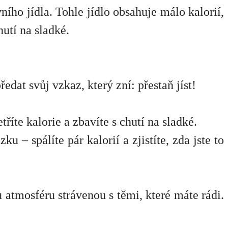
ního jídla. Tohle jídlo obsahuje málo kalorií,
utí na sladké.
ředat svůj vzkaz, který zní: přestaň jíst!
říte kalorie a zbavíte s chutí na sladké.
u – spálíte pár kalorií a zjistíte, zda jste to
 atmosféru strávenou s těmi, které máte rádi.