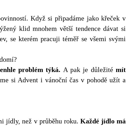
 povinností. Když si připadáme jako křeček v
ýžený klid mnohem větší tendence dávat si
jev, se kterém pracuji téměř se všemi svými
vědomí?
tenhle problém týká.
A pak je důležité
mít
 si Advent i vánoční čas v pohodě užít a
mi jídly, než v průběhu roku.
Každé jídlo má