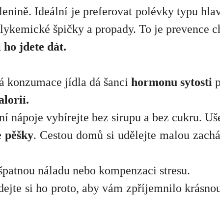
lenině. Ideální je preferovat polévky typu hlav
lykemické špičky a propady. To je prevence ch
i ho jdete dát.
alá konzumace jídla dá šanci
hormonu sytosti
p
lorií.
í nápoje vybírejte bez sirupu a bez cukru. Ušet
e pěšky
. Cestou domů si udělejte malou zacházk
a špatnou náladu nebo kompenzaci stresu.
dejte si ho proto, aby vám zpříjemnilo krásnou