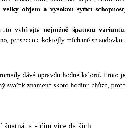
í
velký objem a vysokou sytící schopnost
,
proto vybírejte
nejméně špatnou variantu
,
íno, prosecco a koktejly míchané se sodovkou
romady dává opravdu hodně kalorií. Proto je
zený svařák znamená skoro hodinu chůze, proto
 špatná, ale čím více dalších