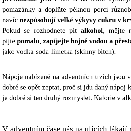
pomazánky a doplňte pěknou porcí různob
navíc
nezpůsobují velké výkyvy cukru v kr
Pokud se rozhodnete pít
alkohol
, mějte 
pijte
pomalu
,
zapíjejte hojně vodou a
přest
jako vodka-soda-limetka (skinny bitch).
Nápoje nabízené na adventních trzích jsou 
dobré se opět zeptat, proč si jdu daný nápoj
je dobré si ten druhý rozmyslet. Kalorie v a
V adventním čase nás na ulicích lákají 