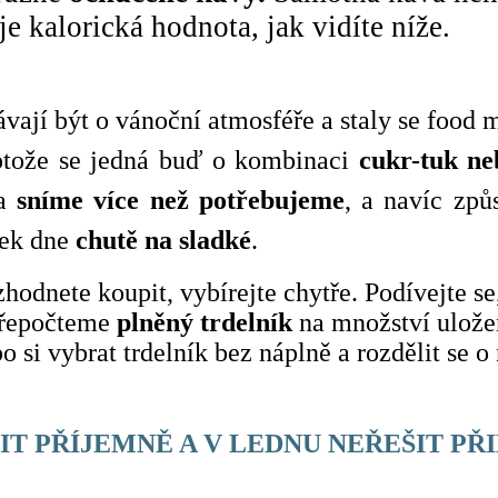
e kalorická hodnota, jak vidíte níže.
távají být o vánoční atmosféře a staly se food 
rotože se jedná buď o kombinaci
cukr-tuk ne
 a
sníme více než potřebujeme
, a navíc způ
tek dne
chutě na sladké
.
zhodnete koupit, vybírejte chytře. Podívejte s
přepočteme
plněný trdelník
na množství ulože
o si vybrat trdelník bez náplně a rozdělit se o n
T PŘÍJEMNĚ A V LEDNU NEŘEŠIT PŘ