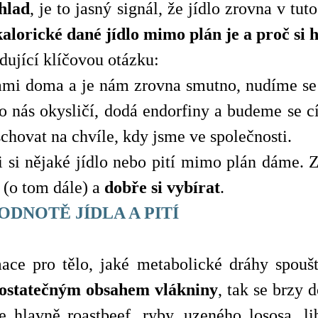
hlad
, je to jasný signál, že jídlo zrovna v tut
kalorické dané jídlo mimo plán je a proč si
dující klíčovou otázku:
i doma a je nám zrovna smutno, nudíme se neb
To nás okysličí, dodá endorfiny a budeme se cí
schovat na chvíle, kdy jsme ve společnosti.
i si nějaké jídlo nebo pití mimo plán dáme. 
(o tom dále) a
dobře si vybírat
.
DNOTĚ JÍDLA A PITÍ
ormace pro tělo, jaké metabolické dráhy spou
dostatečným obsahem vlákniny
, tak se brzy 
e hlavně roastbeef, ryby, uzeného lososa, 