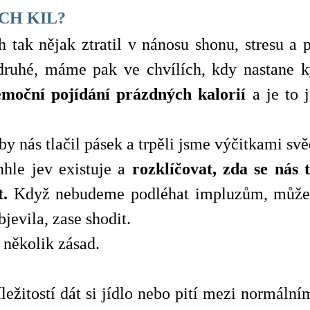
CH KIL?
 tak nějak ztratil v nánosu shonu, stresu a
druhé, máme pak ve chvílích, kdy nastane k
emoční pojídání prázdných kalorií
a je to 
by nás tlačil pásek a trpěli jsme výčitkami s
nhle jev existuje a
rozklíčovat, zda se nás 
t.
Když nebudeme podléhat impluzům, můžeme
bjevila, zase shodit.
 několik zásad.
ležitostí dát si jídlo nebo pití mezi normální