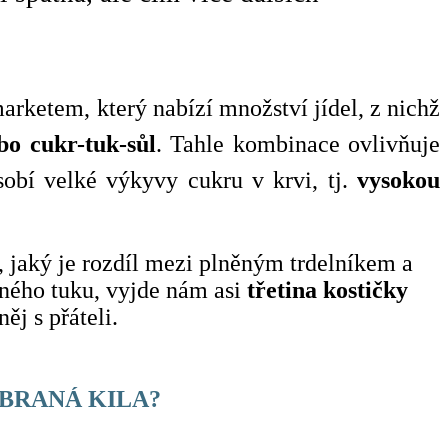
marketem, který nabízí množství jídel, z nichž
bo cukr-tuk-sůl
. Tahle kombinace ovlivňuje
sobí velké výkyvy cukru v krvi, tj.
vysokou
e, jaký je rozdíl mezi plněným trdelníkem a
ného tuku, vyjde nám asi
třetina kostičky
ěj s přáteli.
IBRANÁ KILA?