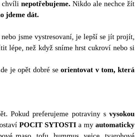
o chvíli
nepotřebujeme.
Nikdo ale nechce žít
 ho jdeme dát.
o jsme vystresovaní, je lepší se jít projít,
tit lépe, než když sníme hrst cukroví nebo si
Zde je opět dobré se
orientovat v tom, která
štět. Pokud preferujeme potraviny s
vysokou
dostaví
POCIT SYTOSTI
a my
automaticky
libové maso, tofu, hummus, vejce, tvarohové