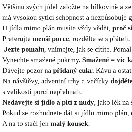
Většinu svých jídel založte na bílkovině a ze
má vysokou sytící schopnost a nezpůsobuje g
U jídla mimo plán musíte vždy vědět,
proč s
Preferujte
menší porce
, rozdělte se s přáteli.
Jezte pomalu
, vnímejte, jak se cítíte. Pom
Vynechte smažené pokrmy.
Smažené = víc ka
Dávejte pozor na
přidaný cukr.
Kávu a ostatn
Na návštěvy, adventní trhy a večírky
dojdět
s velikostí porcí nepřehnali.
Nedávejte si jídlo a pití z nudy
, jako lék n
Pokud se rozhodnete dát si jídlo mimo plán, 
A na to stačí jen
malý kousek
.